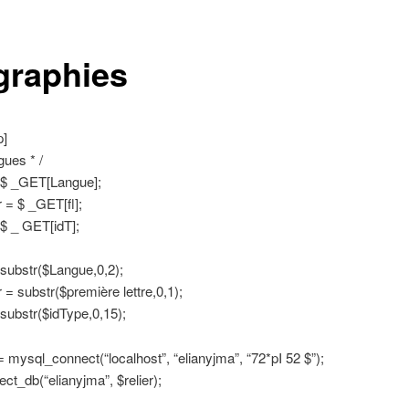
graphies
p]
gues * /
 $ _GET[Langue];
r = $ _GET[fl];
$ _ GET[idT];
substr($Langue,0,2);
r = substr($première lettre,0,1);
substr($idType,0,15);
 mysql_connect(“localhost”, “elianyjma”, “72*pI 52 $”);
ct_db(“elianyjma”, $relier);