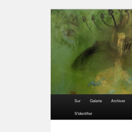
Passer
Galerie ouverte Source
au
contenu
Archive juive
principal
Menu
Sur
Galerie
Archiver
principal
S'identifier