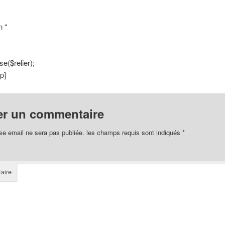
n “
e($relier);
p]
er un commentaire
se email ne sera pas publiée.
les champs requis sont indiqués
*
aire