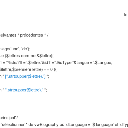
Im
 suivantes / précédentes * /
plage('une', 'de');
e ($lettres comme &$lettre){
l = “/liste/?fl =”.$lettre.”&idT =”.$idType.”&langue =”.$Langue;
lettre,$première lettre) == 0 ){
n “
[“.strtoupper($lettre).”]
“;
n “
“.strtoupper($lettre).”
“;
rincipal*/
”sélectionner * de vwBiography où idLanguage = ’$ language’ et idTy