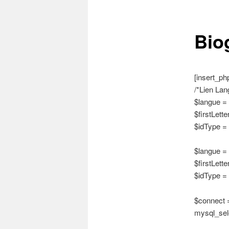
Bio
[insert_ph
/*Lien Lan
$langue =
$firstLette
$idType = 
$langue = 
$firstLette
$idType = 
$connect =
mysql_sele