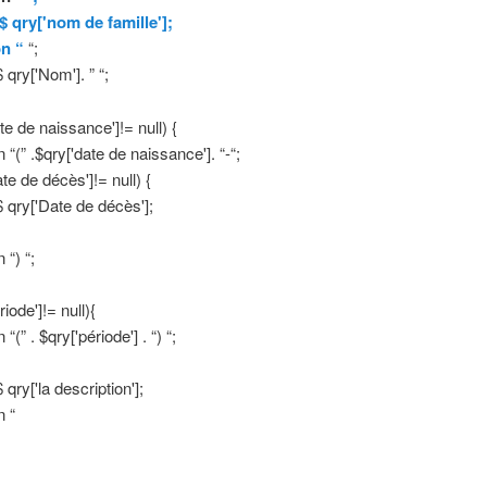
$ qry['nom de famille'];
n “
“;
 qry['Nom']. ” “;
te de naissance']!= null) {
“(” .$qry['date de naissance']. “-“;
te de décès']!= null) {
 qry['Date de décès'];
 “) “;
riode']!= null){
“(” . $qry['période'] . “) “;
qry['la description'];
n “