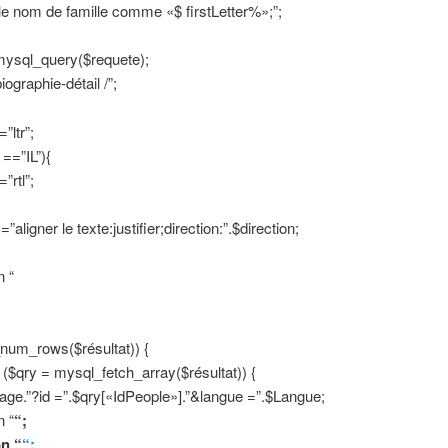
 le nom de famille comme «$ firstLetter%»;”;
mysql_query($requete);
ographie-détail /”;
”ltr”;
 ==”IL”){
”rtl”;
”aligner le texte:justifier;direction:”.$direction;
n “
num_rows($résultat)) {
 ($qry = mysql_fetch_array($résultat)) {
page.”?id =”.$qry[«IdPeople»].”&langue =”.$Langue;
n “
“;
n “
“;