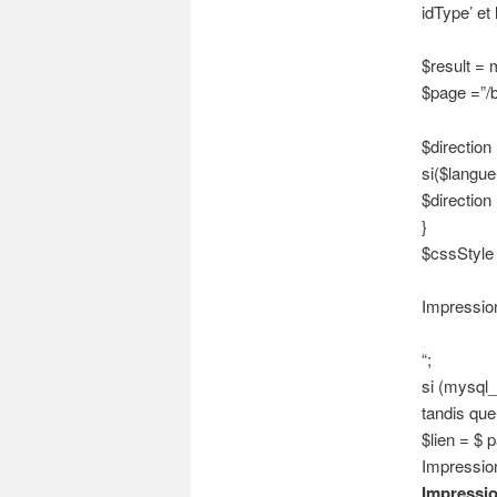
idType’ et
$result = 
$page =”/bi
$direction =
si($langue
$direction =
}
$cssStyle =
Impressio
“;
si (mysql_
tandis que
$lien = $ 
Impressio
Impressio