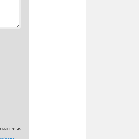
 je commente.
ditions