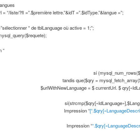
Langues
 = “/liste/?fl =”.$première lettre.”&idT =”.$idType.”&langue =”;
”sélectionner * de tblLanguage où active = 1;”;
mysql_query($requete);
n “
si (mysql_num_rows($r
tandis que($qry = mysql_fetch_array($
$urlWithNewLanguage = $ currentUrl. $ qry[«IdL
si(strcmp($qry[«IdLanguage»],$Langu
Impression “
[“.$qry[«LanguageDescrip
Impression “
“.$qry[«LanguageDescri