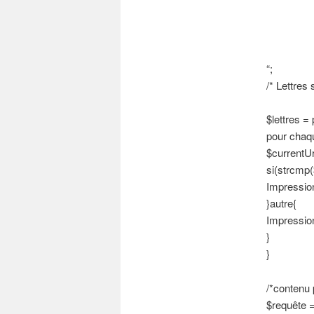
“;
/* Lettres
$lettres = 
pour chaqu
$currentUr
si(strcmp($
Impressio
}autre{
Impressio
}
}
/*contenu p
$requête =