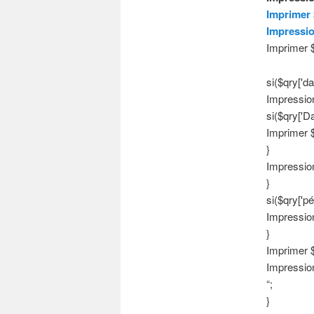
Imprimer 
Impressio
Imprimer $
si($qry['da
Impression 
si($qry['Da
Imprimer $
}
Impression
}
si($qry['pé
Impression 
}
Imprimer $ 
Impressio
“;
}