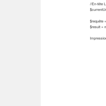
//En-tête 
$currentUrl
$requête =
$result = 
Impressio