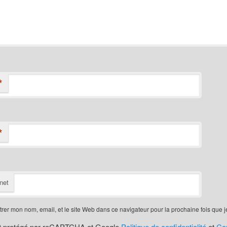
*
*
rnet
trer mon nom, email, et le site Web dans ce navigateur pour la prochaine fois que
st protégé par reCAPTCHA et Google
Politique de confidentialité
et
Con