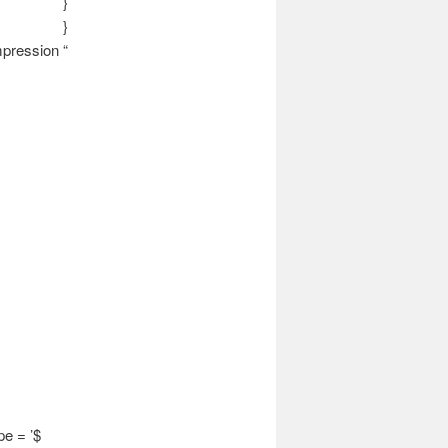
}
}
pression “
pe = ’$