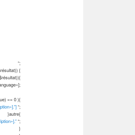
“;
ésultat)) {
résultat)){
anguage»];
e) == 0 ){
tion»].”]
“;
}autre{
ption»].”
“;
}