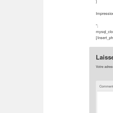
}
Impressio
“;
mysql_clos
[/insert_ph
Laiss
Votre adres
Comment