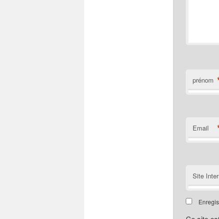
prénom
Email
Site Inte
Enregis
Ce site e