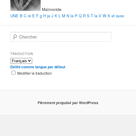
Maïmonide
UNE
B
C
ré
E
F
g
H
je
J
K
L
M
N
la
P
Q
R
S
T
la
V
W
X
et
avec
C
h
e
r
TRADUCTION
c
h
Defini comme langue par défaut
e
Modifier la traduction
r
Fièrement propulsé par WordPress