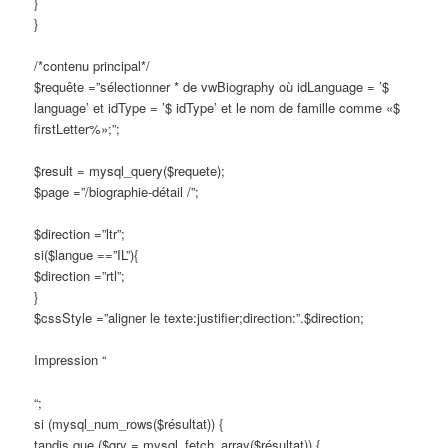
}
}
/*contenu principal*/
$requête =”sélectionner * de vwBiography où idLanguage = ’$
language’ et idType = ’$ idType’ et le nom de famille comme «$
firstLetter%»;”;
$result = mysql_query($requete);
$page =”/biographie-détail /”;
$direction =”ltr”;
si($langue ==”IL”){
$direction =”rtl”;
}
$cssStyle =”aligner le texte:justifier;direction:”.$direction;
Impression “
“;
si (mysql_num_rows($résultat)) {
tandis que ($qry = mysql_fetch_array($résultat)) {