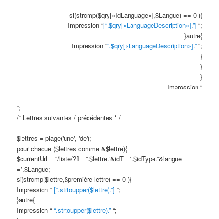
si(strcmp($qry[«IdLanguage»],$Langue) == 0 ){
Impression “
[“.$qry[«LanguageDescription»].”]
“;
}autre{
Impression “
“.$qry[«LanguageDescription»].”
“;
}
}
}
Impression “
“;
/* Lettres suivantes / précédentes * /
$lettres = plage('une', 'de');
pour chaque ($lettres comme &$lettre){
$currentUrl = “/liste/?fl =”.$lettre.”&idT =”.$idType.”&langue
=”.$Langue;
si(strcmp($lettre,$première lettre) == 0 ){
Impression “
[“.strtoupper($lettre).”]
“;
}autre{
Impression “
“.strtoupper($lettre).”
“;