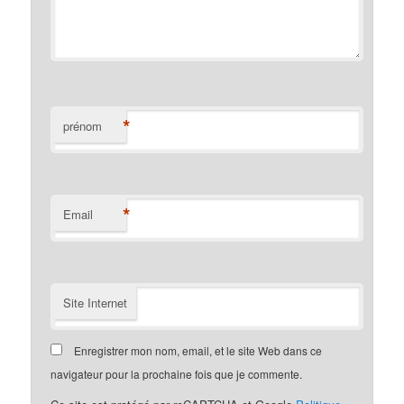
*
prénom
*
Email
Site Internet
Enregistrer mon nom, email, et le site Web dans ce
navigateur pour la prochaine fois que je commente.