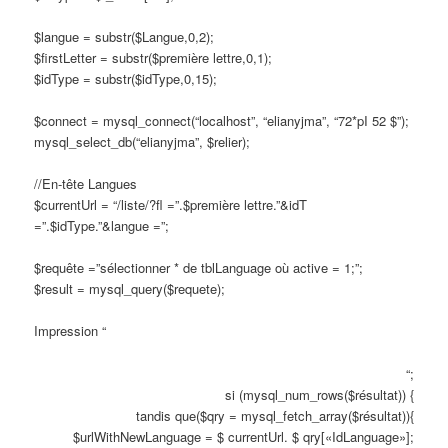
$langue = substr($Langue,0,2);
$firstLetter = substr($première lettre,0,1);
$idType = substr($idType,0,15);
$connect = mysql_connect(“localhost”, “elianyjma”, “72*pI 52 $”);
mysql_select_db(“elianyjma”, $relier);
//En-tête Langues
$currentUrl = “/liste/?fl =”.$première lettre.”&idT
=”.$idType.”&langue =”;
$requête =”sélectionner * de tblLanguage où active = 1;”;
$result = mysql_query($requete);
Impression “
“;
si (mysql_num_rows($résultat)) {
tandis que($qry = mysql_fetch_array($résultat)){
$urlWithNewLanguage = $ currentUrl. $ qry[«IdLanguage»];