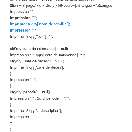
$lien = $ page.”?id =”.$qry[«IdPeople»].”&langue =”.$Langue;
Impression “
“;
Impression “
“;
Imprimer $ qry['nom de famille'];
Impression “
“;
Imprimer $ qry['Nom']. ” “;
si($qry['date de naissance']!= null) {
Impression “(” .$qry['date de naissance']. “-“;
si($qry['Date de décès']!= null) {
Imprimer $ qry['Date de décès'];
}
Impression “) “;
}
si($qry['période']!= null){
Impression “(” . $qry['période'] . “) “;
}
Imprimer $ qry['la description'];
Impression “
“;
}