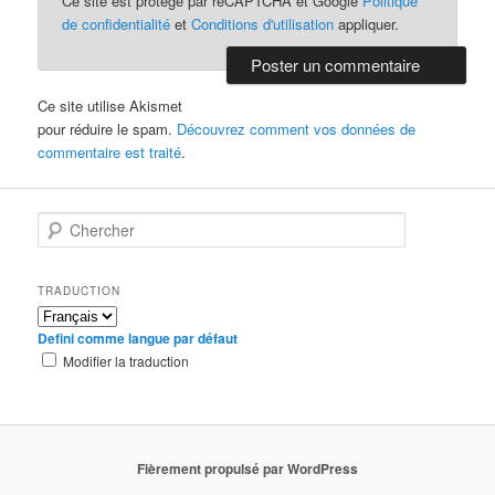
Ce site est protégé par reCAPTCHA et Google
Politique
de confidentialité
et
Conditions d'utilisation
appliquer.
Ce site utilise Akismet
pour réduire le spam.
Découvrez comment vos données de
commentaire est traité
.
C
h
e
r
TRADUCTION
c
h
Defini comme langue par défaut
e
Modifier la traduction
r
Fièrement propulsé par WordPress