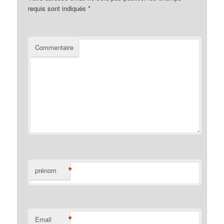
requis sont indiqués
*
Commentaire
*
prénom
*
Email