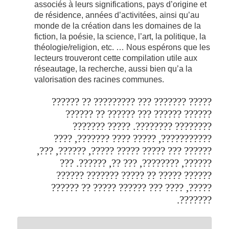
associés
à leurs significations
, pays
d’origine et
de
résidence
, années d’
activitées, ainsi qu’au
monde de la création
dans les
domaines de la
fiction
, la poésie, la science, l’art, la politique,
la
théologie/religion
, etc. …
Nous espérons
que les
lecteurs trouveront
cette
compilation
utile
aux
réseautage
,
la recherche,
aussi bien qu’a la
valorisation des
racines communes
.
????? ??????? ??? ????????? ?? ??????
?????? ?????? ??? ?????? ?? ??????
???????? ????????. ????? ???????
???????????, ????? ???? ???????, ????
?????? ??? ????? ????? ?????, ??????, ???,
??????, ????????, ??? ??, ??????. ???
?????? ????? ?? ????? ??????? ??????
?????, ???? ??? ?????? ????? ?? ??????
???????.