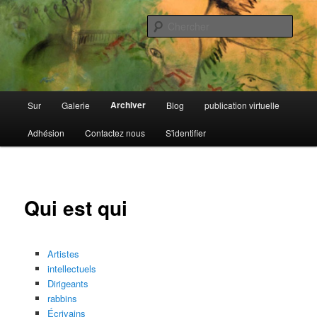
Passer
Galerie ouverte Source
au
Cherc
contenu
principal
Archive juive marocaine
Menu
Archiver
Sur
Galerie
Blog
publication virtuelle
principal
Adhésion
Contactez nous
S'identifier
Qui est qui
Artistes
intellectuels
Dirigeants
rabbins
Écrivains