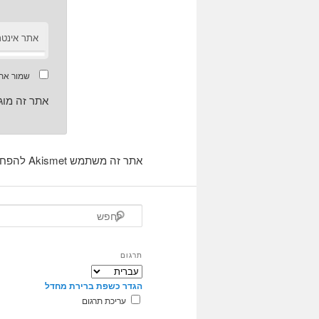
אתר אינטר
שמור את 
אתר זה מוגן על ידי CHA
אתר זה משתמש Akismet להפחית זבל.
ל
ח
פ
ש
תרגום
הגדר כשפת ברירת מחדל
עריכת תרגום