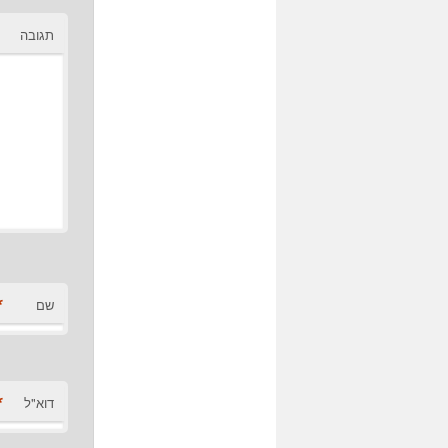
תגובה
*
שם
*
דוא"ל