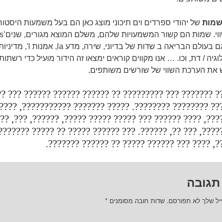
מות
של
יהודי
ספרדים
וים תיכוני
מוצג כאן
הם
בעל משמעות היסטור
י.
שמות הם
קשור
המשמעויות שלהם
, משלם
המוצא
מגורים
, שנים’
גם
בעולם הבריאה
ב
שדות של בדיוני
, שירה, מדע la, אמנות l', מדיניות,
וגיה / דת
, וכו. …
אנו מקווים
קוראים ימצאו
זה
הידור
מועיל
כדי רשתות
ש את הערכת השווי של
שורשים משותפים
.
?????? ??? ????????? ?? ?????? ?????? ?????? ??? ?????
 ???????? ????????. ????? ??????? ???????????, ????? 
??, ???? ?????? ??? ????? ????? ?????, ??????, ???, ???
?, ??? ??, ??????. ??? ?????? ????? ?? ????? ??????? ??
?????, ???? ??? ?????? ????? ?? ?????? ????
תגובה
יל שלך לא תפורסם.
שדות חובה מסומנים
*