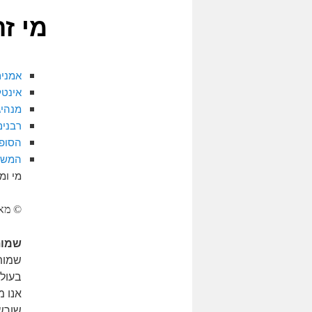
מי זה
אמני
אינטל
מנהיג
רבנים
הסופ
המשמ
מי ומ
© מארק 013
שמו
שמות 
בעולם
אנו מ
שורש