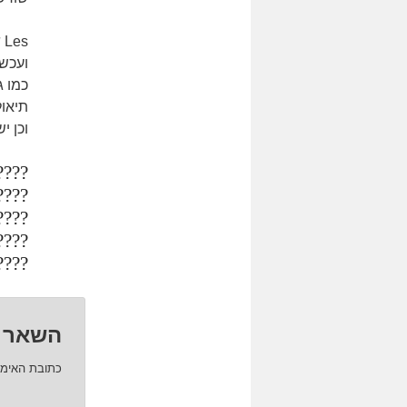
Les
ש
ועכשוו
כמו 
תיאול
וכן י
? ??
????
???,
????
???.
השאר 
כתובת האימי