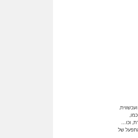
עכשווית.
מו,
ת, וכו…
מתפעל של