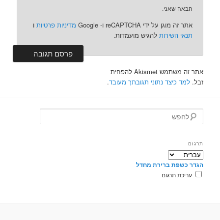
הבאה שאני.
אתר זה מוגן על ידי reCAPTCHA ו- Google
מדיניות פרטיות
ו
תנאי השירות
להגיש מועמדות.
אתר זה משתמש Akismet להפחית
זבל.
למד כיצד נתוני תגובתך מעובד
.
ל
ח
פ
ש
תרגום
הגדר כשפת ברירת מחדל
עריכת תרגום