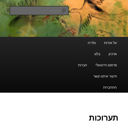
עבור
גלריה קוד פתוח
לתוכן
לחפש
הראשי
ארכיון מרוקאי יהודי
תפריט
על אודות
גלריה
ראשי
ארכיון
בלוג
פרסום וירטואלי
חברות
תיצור איתנו קשר
התחברות
תערוכות