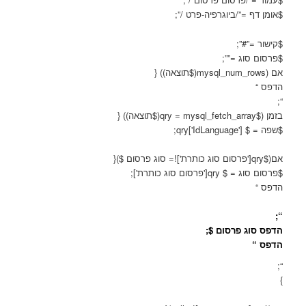
$אומן דף =”/ביוגרפיה-פרט /”;
$קישור =”#”;
$פרסום סוג =””;
אם (mysql_num_rows($תוצאה)) {
הדפס “
“;
בזמן ($qry = mysql_fetch_array($תוצאה)) {
$שפה = $ qry['IdLanguage'];
אם($qry['פרסום סוג כותרת']!= סוג פרסום $){
$פרסום סוג = $ qry['פרסום סוג כותרת'];
הדפס “
“;
הדפס סוג פרסום $;
הדפס “
“;
}