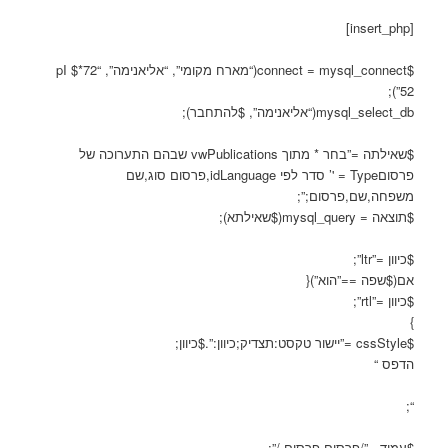
[insert_php]
$connect = mysql_connect(“מארח מקומי”, “אליאנימה”, “72*pI $
52”);
mysql_select_db(“אליאנימה”, $להתחבר);
$שאילתה =”בחר * מתוך vwPublications שבהם התערוכה של
פרסוםType = '’ סדר לפי idLanguage,פרסום סוג,שם
משפחה,שם,פרסום;”;
$תוצאה = mysql_query($שאילתא);
$כיוון =”ltr”;
אם($שפה ==”הוא”){
$כיוון =”rtl”;
}
$cssStyle =”יישור טקסט:תצדיק;כיוון:”.$כיוון;
הדפס “
“;
$עמוד =”/פרסום פרסום /”;