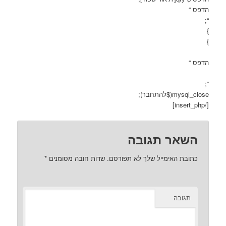
הדפס “
“;
}
}
הדפס “
“;
mysql_close($להתחבר);
[/insert_php]
השאר תגובה
כתובת האימייל שלך לא תפורסם.
שדות חובה מסומנים
*
תגובה