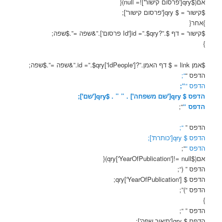
אם($qry['פרסום קישור']!= null){
$קישור = $ qry['פרסום קישור'];
}אחר{
$קישור = דף $.”?id =”.$qry['Id פרסום'].”&שפה =”.$שפה;
}
$אמן link = $ דף האמן.”?id =”.$qry['IdPeople'].”&שפה =”.$שפה;
הדפס “
“;
הדפס “
“;
הדפס $ qry['שם משפחה'] . ” ” . $qry['שם'];
הדפס “
“;
הדפס ”
“;
הדפס $ qry['כותרת'];
הדפס “
“;
אם($qry['YearOfPublication']!= null){
הדפס ” (“;
הדפס $ qry['YearOfPublication'];
הדפס “)”;
}
הדפס ” “;
הדפס $ qry['תיאור שפה'];