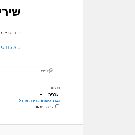
שירי
בחר לפי מח
B
A
ג
H
G
ל
ח
פ
ש
תרגום
הגדר כשפת ברירת מחדל
עריכת תרגום