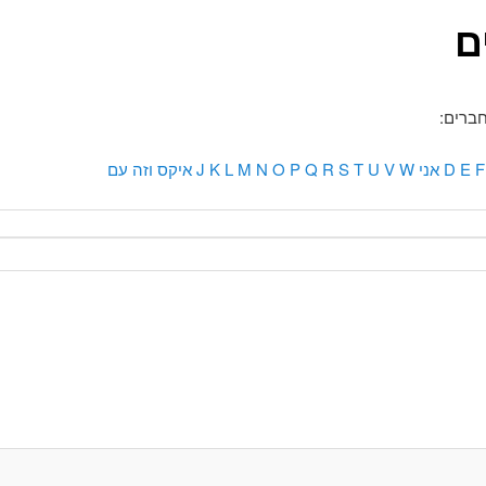
ם
ברים:
F
E
D
אני
W
V
U
T
S
R
Q
P
O
N
M
L
K
J
איקס
וזה
עם