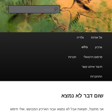
עבור
מעבר
גלריה קוד פתוח
לתוכן
לתוכן
לחפש
משני
הראשי
ארכיון מרוקאי יהודי
תפריט
על אודות
גלריה
ראשי
בלוג
ארכיון
פרסום וירטואלי
חברות
תיצור איתנו קשר
התחברות
שום דבר לא נמצא
אני מתנצל, תוצאות אבל לא נמצאו עבור הארכיון המבוקש. אולי חיפוש