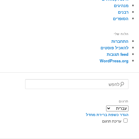
מנהיגים
רבנים
הסופרים
הלוח שלי
התחברות
להאכיל פוסטים
feed תגובות
WordPress.org
ל
ח
פ
ש
תרגום
הגדר כשפת ברירת מחדל
עריכת תרגום