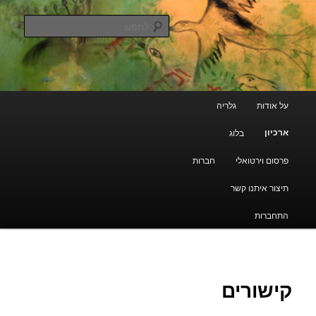
עבור
גלריה קוד פתוח
לתוכן
לחפש
הראשי
ארכיון מרוקאי יהודי
תפריט
על אודות
גלריה
ראשי
ארכיון
בלוג
פרסום וירטואלי
חברות
תיצור איתנו קשר
התחברות
קישורים