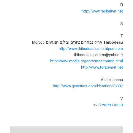
R
http://www.rachelnet.net
S
T
Thibodeau
אריק נבחרים ציורים וצילום הנוגעים Morocc
http://www.thibodeaulesite.tripod.com
thibodeaulepeintre@yahoo.fr
http://www.modia.org/tora/maitrmaroc.html
http://www.toratemet.net
Miscellaneou
http://www.geocities.com/Heartland/8307
V
פרסום וירטואלי
הים