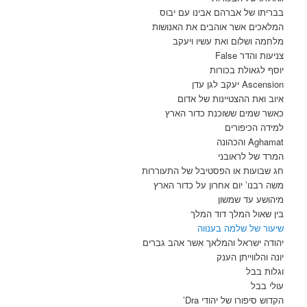
בבריתו של אברהם אבינו עם יבוס
המלאכים אשר אוהבים את האנושות
מלחמה ושלום ואת עשיו ויעקב
צניעות והדר False
יוסף לגאולת בכורות
Ascension יעקב לגן עדן
איוב ואת ההצטיינות של אדום
כאשר שמים ששוכנת כדור הארץ
למידה הכיפורים
Aghamat והכהונה
המרד של לראובני
חג שבועות או הפסטיבל של התעוררות
משה רבנו’ יום אחרון על כדור הארץ
מיהושע עד שמשון
בין שאול המלך דוד המלך
שיעור של שלמה בענווה
יהודה ישראל והמלאך אשר אהב גברים
יונה והלווייתן הענק
וגלות בבל
עולי בבל
הקדוש סיפורו של יהודי Dra’