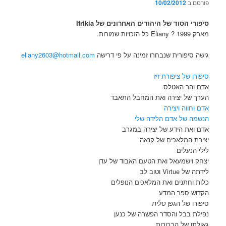
פורסם ב
10/02/2012
סיפורי הסוד של היהודים האחרונים של Ifrikia
מארק Eliany ? 1999 כל הזכויות שמורות.
גישה סיפורית שנבחרו זמינה על פי דרישה
eliany2603@hotmail.com
סיפורו של ציפורת זיז
אדם והר האטלס
הערך של יצירה ואת המחבל התאבד
אדם וחווה ויצירה
הנשמה של אדם הלידה שלי
אדם ואת הידע של יצירה במגרב
יצירת המלאכים של קנאה
לילי הנעלים
יצחק וישמעאל ואת הטעם האבוד של עדן
לידתה של Virtue וטוב לב
כלות וחתנים ואת המלאכים הנופלים
הקדוש ספר המדע
סיפורו של הגפן
טלית
נפילת בבל והסדר הפשרה של כנען
גאולתו של הבכורות