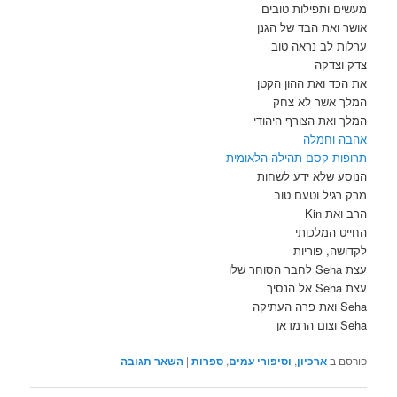
מעשים ותפילות טובים
אושר ואת הבד של הגנן
ערלות לב נראה טוב
צדק וצדקה
את הכד ואת ההון הקטן
המלך אשר לא צחק
המלך ואת הצורף היהודי
אהבה וחמלה
תרופות קסם תהילה הלאומית
הנוסע שלא ידע לשחות
מרק רגיל וטעם טוב
הרב ואת Kin
החייט המלכותי
לקדושה, פוריות
עצת Seha לחבר הסוחר שלו
עצת Seha אל הנסיך
Seha ואת פרה העתיקה
Seha וצום הרמדאן
פורסם ב
ארכיון
,
וסיפורי עמים
,
ספרות
|
השאר תגובה