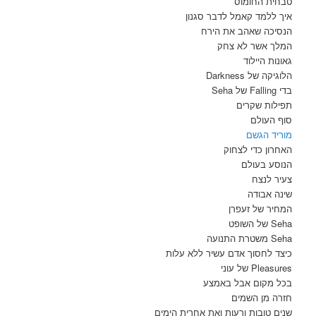
טבחית החומוס
איך ללמד קאמל לדבר סגנון
הנסיכה שאהב את הירח
המלך אשר לא צחק
גאונות היילוד
הלוגיקה של Darkness
בדי Falling של Seha
תפילות שקרים
סוף העולם
מוריד הגשם
האחרון כדי לצחוק
הנוסע בעולם
צעיר לנצח
שינה אבודה
המחיר של זעפרן
Seha של השופט
Seha משטרת התנועה
כיצד לחסוך אדם עשיר ללא עלות
Pleasures של עוני
בכל מקום אבל באמצע
חזרה מן השמים
שנים טובות ורעות ואת אחרית הימים