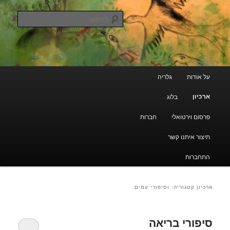
עבור
מעבר
גלריה קוד פתוח
לתוכן
לתוכן
לחפש
משני
הראשי
ארכיון מרוקאי יהודי
תפריט
על אודות
גלריה
ראשי
ארכיון
בלוג
פרסום וירטואלי
חברות
תיצור איתנו קשר
התחברות
ארכיון קטגוריה:
וסיפורי עמים
סיפורי בריאה