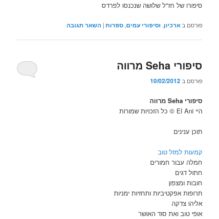
סיפורו של חז"ל שלושה שנכנסו לפרדס
פורסם ב
ארכיון
,
וסיפורי עמים
,
ספרות
|
השאר תגובה
סיפורי Seha מרווה
פורסם ב
10/02/2012
סיפורי Seha מרווה
היי El Ani © כל הזכויות שמורות
תוכן ענינים
קמעות למזל טוב
חמלה עבור חמורים
חתול דגים
חובות ומצפון
תרופות אפקטיביות ותחזיות ימניות
אליהו צדקה
אופי טוב ואת סוד האושר