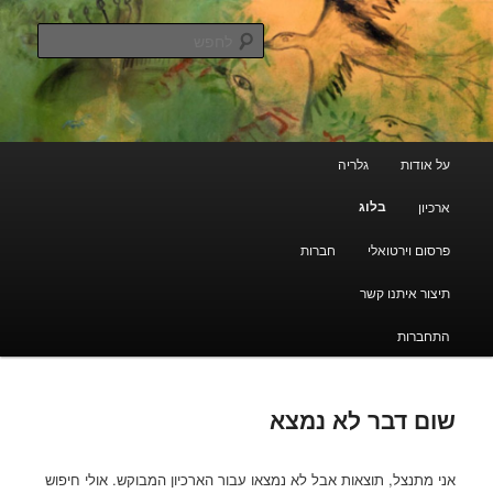
עבור
מעבר
גלריה קוד פתוח
לתוכן
לתוכן
לחפש
משני
הראשי
ארכיון מרוקאי יהודי
תפריט
על אודות
גלריה
ראשי
בלוג
ארכיון
פרסום וירטואלי
חברות
תיצור איתנו קשר
התחברות
שום דבר לא נמצא
אני מתנצל, תוצאות אבל לא נמצאו עבור הארכיון המבוקש. אולי חיפוש