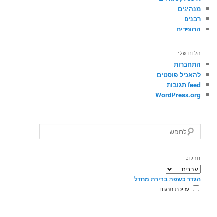
מנהיגים
רבנים
הסופרים
הלוח שלי
התחברות
להאכיל פוסטים
feed תגובות
WordPress.org
ל
ח
פ
ש
תרגום
הגדר כשפת ברירת מחדל
עריכת תרגום