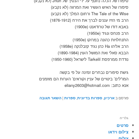
סיפורו של הכלה נחטף על ידי הנסיך של Jnun (לא נקבע)
סיפורו של האיש העשיר ואת המרווה (לא נקבע)
The Tale of the Wise ורחום המלך (לא נקבע)
הרב מי הזיז עננים לברך את הירח (1876-1912)
באבא דודו של טרודאנט (1900e)
הרב פנחס ונגיד (1950e)
התנחלויות כהונה במרוקו (1950e)
הרב אליהו Ha כהן נגיד קזבלנקה (1958e)
הבבא סאלי ואת המושל העוין (1890-1984)
נודדת ממרפסת Tarkelil לישראל (1950-1960)
גישת סיפורים נבחרים זמינה על פי בקשה
המו"לים’ ביטויים של עניין וקוראים’ הערות הם מוזמנים
אנא כתוב: eliany2603@hotmail.com
פורסם ב
ארכיון
,
ספרות בדיונית
,
ספרות
|
השאר תגובה
גלריה
סרטים
צילום וידאו
צילום