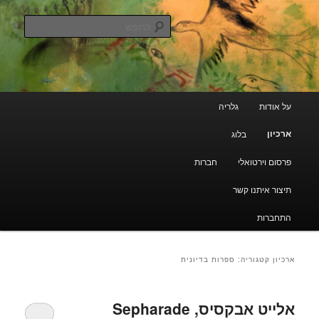
עבור
מעבר
גלריה קוד פתוח
לתוכן
לתוכן
לחפש
משני
הראשי
ארכיון מרוקאי יהודי
תפריט
על אודות
גלריה
ראשי
ארכיון
בלוג
פרסום וירטואלי
חברות
תיצור איתנו קשר
התחברות
ארכיון קטגוריה:
ספרות בדיונית
אלייט אבקסיס, Sepharade