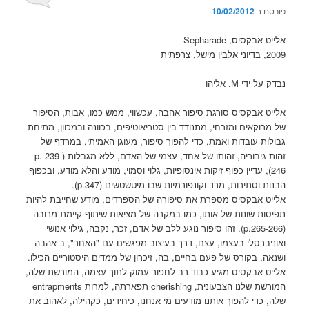
פורסם ב
10/02/2012
אלייט אבקסיס, Sepharade
2009, בדיוני אלבין מישל, צרפתית
נבדק על ידי M. אליהו
אלייט אבקסיס סורגת סיפור אהבה, עכשווי, ממש כמו, אבות, הסיפור
של מרוקאים ומזרחי, מתנודד בין סטריאוטיפים, בכוונה ובמכוון, מתיחת
גבולות עובדות ואמת, כדי להפוך סיפור, מעוגן האמיתי, במרדף של
זהות גיבוריה, זהותו של אחד, עצמי של האדם, ללא מגבלות (p. 239-
246), עדיין כפוף זיקות אינסופיות, גלוי וסמוי, מודע והלא מודע, ובכפוף
הבנות וסתירות, מרד וקונפורמיות שבו מיטשטשים (p.347).
אלייט אבקסיס מספרת את סיפורה של הספרדים, מודע שחייבת להיות
תפיסות שונות של אותו, כמו במקרה של מציאות שיתוף קיימת מרובה
(p.265-266). זהו סיפור נוגע ללב של אדם, זכר, נקבה, גילוי אנושי
ואוניברסלי בעצמו, עצם, דרך בעיצוב מפגשים עם "האחר", ב אהבה
ושנאה, בקורס של פעם בחיים, בה, זיכרון של ממדים היסטוריים הכילו.
אלייט אבקסיס מגיע כבוד רב לחפור עמוק לתוך עצמה, המורשת שלה,
המורשת שלנו הצבעונית, cherishing תפארתה, למרות entrapments
שלה, כדי להפוך אותנו מודעים מי אנחנו, כיחידים, כקהילה, לאהוב את