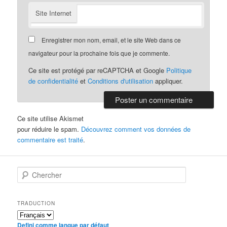
Site Internet
Enregistrer mon nom, email, et le site Web dans ce
navigateur pour la prochaine fois que je commente.
Ce site est protégé par reCAPTCHA et Google
Politique
de confidentialité
et
Conditions d'utilisation
appliquer.
Ce site utilise Akismet
pour réduire le spam.
Découvrez comment vos données de
commentaire est traité
.
C
h
e
r
TRADUCTION
c
h
Defini comme langue par défaut