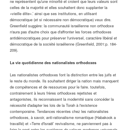
ne représentent qu'une minorité et croient que leurs valeurs sont
celles de la majorité et elles souhaitent donc supplanter la
«vieille élite».’ ainsi que ses institutions, en utilisant
démocratique (et si nécessaire non démocratique) veux dire.
Greenfield suggère: la communauté israélienne non orthodoxe
n'aura pas d'autre choix que d'affronter les forces orthodoxes
antidémocratiques pour préserver l'universel, caractère libéral et
démocratique de la société israélienne (Greenfield, 2001:p. 184-
209).
La vie quotidienne des nationalistes orthodoxes
Les nationalistes orthodoxes font la distinction entre les juifs et
le reste du monde. Ils souhaitent diriger la nation mais manquent
de compétences et de ressources pour le faire. toutefois,
contrairement à leurs frères orthodoxes rejetistes et
antagonistes, ils reconnaissent la modernité sans concéder la
nécessité d'adapter les lois de la Torah à l'existence
contemporaine. Tendances récentes chez les nationalistes
orthodoxes, à savoir, anti-rationalisme romantique (Habakook a
travaillé) et «Terre d'Israël’ revivalisme, ne parviennent pas à
faire le pont entre les systèmes de valeurs modernes universels