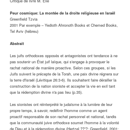
Critique de livre M. Elie
Peur cosmique: La montée de la droite religieuse en Israël
Greenfield Tzvia
2001 Par exemple – Yedioth Ahronoth Books et Chemed Books,
Tel Aviv (hébreu)
Abstrait
Les juifs orthodoxes opposés et antagonistes ont tendance à ne
pas soutenir un État juif laïque, qui s'engage à provoquer le
rachat national de manière proactive. Selon ces groupes, si les
Juifs suivent le précepte de la Torah, une paix divine régnera sur
la terre d'Israël (Lévitique 26:3-6). Ils souhaitent faire dérailler la
construction de la nation sioniste et accepter la vie en exil tant
que la rédemption divine n'a pas lieu (p.35).
Les sionistes ont réinterprété le judaïsme à la lumière de leur
propre temps, à savoir, redéfinir l'homme comme un agent
proactif responsable de son rachat personnel et national, tandis
que la communauté juive orthodoxe soumet l'homme à la volonté
de Dieu et à la rédemption divine (Hertzel ??”?; Greenfield, 2001: