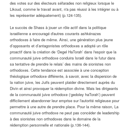
des votes sur des électeurs séfarades non religieux lorsque le
Likoud, comme le travail avant, n'a pas réussi à les intégrer ou à
les représenter adéquatement) (p.124-135).
Le succès de Shass à jouer un rôle actif dans la politique
israélienne a encouragé d'autres courants ashkénazes
orthodoxes à faire de même. Ainsi, une génération plus jeune
d’opposants et d’antagonistes orthodoxes a adopté un rôle
proactif dans la création de ‘Degel HaTorah’ dans l'espoir que la
communauté juive orthodoxe conduira Israël dans le futur dans
sa tentative de prendre le relais’ des mains de sionistes non
orthodoxes. Cette tendance est associée à une conception
théologique orthodoxe différente, à savoir, avec la dispersion de
la nation juive, les Juifs peuvent plaider directement auprès du
Divin et ainsi provoquer la rédemption divine. Mais les dirigeants
de la communauté juive orthodoxe (‘gedoley haTorah’) peuvent
difficilement abandonner leur emprise sur l'autorité religieuse pour
permettre à une autre de prendre place. Pour la même raison, La
communauté juive orthodoxe ne peut pas concéder de leadership
à des sionistes non orthodoxes dans le domaine de la
rédemption personnelle et nationale (p.136-144).