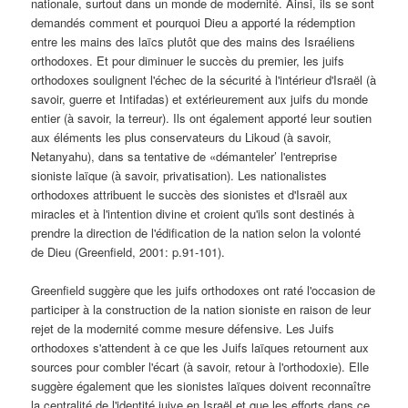
nationale, surtout dans un monde de modernité. Ainsi, ils se sont
demandés comment et pourquoi Dieu a apporté la rédemption
entre les mains des laïcs plutôt que des mains des Israéliens
orthodoxes. Et pour diminuer le succès du premier, les juifs
orthodoxes soulignent l'échec de la sécurité à l'intérieur d'Israël (à
savoir, guerre et Intifadas) et extérieurement aux juifs du monde
entier (à savoir, la terreur). Ils ont également apporté leur soutien
aux éléments les plus conservateurs du Likoud (à savoir,
Netanyahu), dans sa tentative de «démanteler’ l'entreprise
sioniste laïque (à savoir, privatisation). Les nationalistes
orthodoxes attribuent le succès des sionistes et d'Israël aux
miracles et à l'intention divine et croient qu'ils sont destinés à
prendre la direction de l'édification de la nation selon la volonté
de Dieu (Greenfield, 2001: p.91-101).
Greenfield suggère que les juifs orthodoxes ont raté l'occasion de
participer à la construction de la nation sioniste en raison de leur
rejet de la modernité comme mesure défensive. Les Juifs
orthodoxes s'attendent à ce que les Juifs laïques retournent aux
sources pour combler l'écart (à savoir, retour à l'orthodoxie). Elle
suggère également que les sionistes laïques doivent reconnaître
la centralité de l'identité juive en Israël et que les efforts dans ce