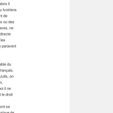
lors il
u Ivoiriens
nt de
ns ou des
laves, ne
directe
 les
le paravent
able du
français.
Juifs, on
n,
i il ne
 le droit
vont se
raïque
de