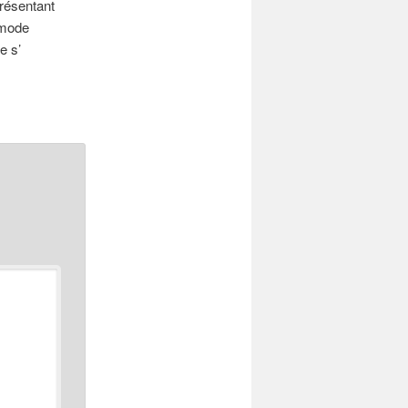
présentant
mmode
e s’