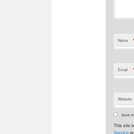
Name
Email
Website
Save my
This site
Service
ap