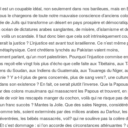
l est un coupable idéal, non seulement dans nos banlieues, mais en
ous le chargeons de toute notre mauvaise conscience d’anciens colo
e de Juifs qui transforme un désert en pays prospère et démocratiq
n océan de dictatures arabes sanglantes, de misère, d’islamisme et d
, voilà un scandale. Il faut donc bien que cela soit intrinsèquement co
rait la justice ? L’injustice est avant tout israélienne. Ce n’est même p
métaphysique. Cent chrétiens lynchés au Pakistan valent moins,
ment parlant, qu’un mort palestinien. Pourquoi l’injustice commise en
ns reçoit-elle vingt fois plus d’écho que celle faite aux Tibétains, aux
iens du Soudan, aux Indiens du Guatemala, aux Touaregs du Niger, a
nie ? Y a-t-il plus de gens concernés, plus de sang vers?, une cultur
ns son existence ? En fait, ce serait plutôt l’inverse. Que la Papouas
ar des colons musulmans qui massacrent les Papous et trouvent, en 
le de voir les rescapés manger du cochon, voilà qui ne risque pas d
un franc succès ? Mantes la Jolie. Que des sales Negres, considéré
mme tels, soient exterminés par des milices arabes au Darfour, l
éventrées, les bébés massacrés, voil? qui ne soulève pas la colère 
 Et c’est dommage : si l’on accorde des circonstances atténuantes ? 