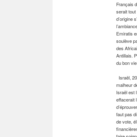
Français d
serait tou
d’origine 
l’ambianc
Emiratis e
soulève pa
des Africa
Antillais.
du bon vie
Israël, 2
malheur de
Israël est
effacerait 
d’éprouver
faut pas d
de vote, é
financière
faire soig