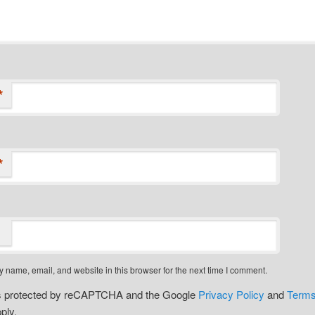
*
*
 name, email, and website in this browser for the next time I comment.
 is protected by reCAPTCHA and the Google
Privacy Policy
and
Terms
ply.