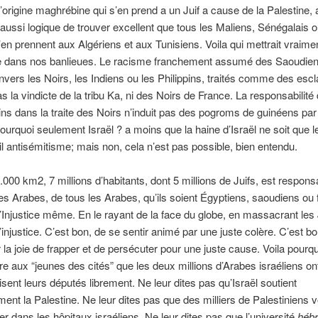
’origine maghrébine qui s’en prend a un Juif a cause de la Palestine, a
t aussi logique de trouver excellent que tous les Maliens, Sénégalais o
s’en prennent aux Algériens et aux Tunisiens. Voila qui mettrait vraime
e dans nos banlieues. Le racisme franchement assumé des Saoudie
nvers les Noirs, les Indiens ou les Philippins, traités comme des esc
s la vindicte de la tribu Ka, ni des Noirs de France. La responsabilité 
ins dans la traite des Noirs n’induit pas des pogroms de guinéens par
 Pourquoi seulement Israël ? a moins que la haine d’Israël ne soit que 
il antisémitisme; mais non, cela n’est pas possible, bien entendu.
0.000 km2, 7 millions d’habitants, dont 5 millions de Juifs, est respons
s Arabes, de tous les Arabes, qu’ils soient Égyptiens, saoudiens ou 
 l’Injustice même. En le rayant de la face du globe, en massacrant les 
l’injustice. C’est bon, de se sentir animé par une juste colère. C’est bo
 la joie de frapper et de persécuter pour une juste cause. Voila pourquo
ire aux “jeunes des cités” que les deux millions d’Arabes israéliens ont
lisent leurs députés librement. Ne leur dites pas qu’Israël soutient
ment la Palestine. Ne leur dites pas que des milliers de Palestiniens 
ner dans les hôpitaux israéliens. Ne leur dites pas que l’université
héb