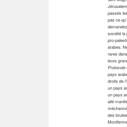
Jérusalem
passés les
pas ce qu’
demandez p
société la
pro-palest
arabes. Ne
rares dans 
leurs gran
Protocole
pays arabe
droits de 
un pays ar
un pays ara
allé manife
méchanceté
des brutes
Montfermei