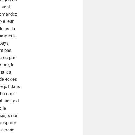
 sont
r demandez
 Ne leur
e est la
 nombreux
 pays
nt pas
tures par
ïsme, le
ns les
ie et des
e juif dans
abe dans
t tant, est
e la
ujs,
sinon
ésespérer
ela sans