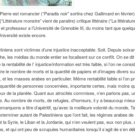
rre est romancier (“Paradis noir” sortira chez Gallimard en février)
“Littérature monstre” vient de paraitre) critique littéraire (“La littératu
et professeur a l’Université de Grenoble III, du moins tant que quelq
iversité existe encore.
iniens sont victimes d’une injustice inacceptable. Soit. Depuis soixa
he, les médias du monde entier se focalisent sur ce conflit. On se dit
 rentabilité de l’ injustice/information est très faible, si l’on ne consi
tre le nombre de morts et la quantité de papiers et d’images divers s
, et les masses arabes en particulier. Même rentabilité faible si l’on p
quantité de personnes concernées, importante certes, mais moins q
ieux de la planète. Quant aux atrocités commises, n’en parlons pas, u
ie. Au nombre de morts, de refugies, d’horreurs, il y a beaucoup mieu
emarquons a titre d’apéritif, qu’avec la meilleure volonté du monde, T
xterminer autant de Palestiniens que l’ont fait, les régimes arabes de 
la Syrie, le Liban et la Jordanie, qui n’en veulent pas, eux non plus,
ns, et qui ont peu de scrupules humanitaires lorsqu’il s’agit de s’en dé