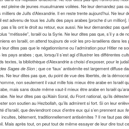
 est pleine de jeunes
musulmanes
voilées. Ne leur demandez pas ou
 milliers de Juifs d’Alexandrie. Il en reste trente aujourd’hui. Ne leu
il est advenu de tous les Juifs des pays arabes [proche d un million].
as s’ils ont le droit au retour, eux aussi. Ne leur demandez pas quell
 plus “métissée”, Israël ou la Syrie. Ne leur dites pas que, s’il y a de
iniens en Israël, on attend toujours de voir les pro-israéliens dans les
 leur dites pas que le négationnisme ou l’admiration pour Hitler ne so
les pays arabes ; que, lorsqu’il s’est agi d’illustrer les différentes cul
ds textes, la bibliothèque d’Alexandrie a choisi d’exposer, pour le juda
 des Sages de Sion
; que ce ‘faux’ antisémite est largement diffuse da
s. Ne leur dites pas que, du point de vue des libertés, de la démocrat
l’homme, non seulement il vaut mille fois mieux être arabe en Israël qu
abe, mais sans doute même vaut-il mieux être arabe en Israël qu’ar
be. Ne leur dites pas qu’Alain Soral, du Front national, qu’ils détesten
ster son soutien au Hezbollah, qu’ils admirent si fort. Si on leur enlèv
 d’Israël, que deviendront ceux d’entre eux qui s’en prennent aux
fe
 incultes, bêtement, traditionnellement antisémites ? Il ne faut pas d
l. Mais après tout, on peut tout de même essayer de leur dire tout c