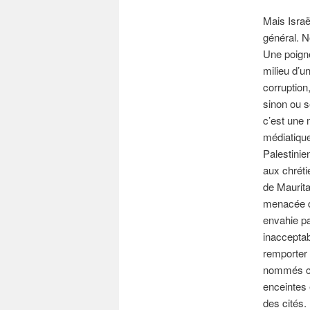
Mais Israë
général. N
Une poigné
milieu d’u
corruption
sinon ou se
c’est une 
médiatique
Palestinie
aux chrét
de Maurita
menacée da
envahie p
inacceptab
remporter 
nommés co
enceintes 
des cités.