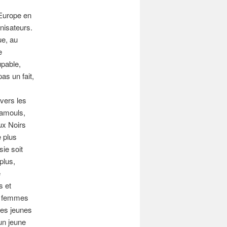
 Europe en
nisateurs.
ue, au
e
upable,
as un fait,
vers les
 Tamouls,
ux Noirs
e plus
ie soit
plus,
e
s et
es femmes
des jeunes
un jeune