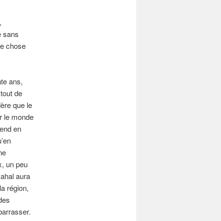
,
re sans
ue chose
nte ans,
 tout de
dère que le
ur le monde
rend en
u’en
ne
x, un peu
sahal aura
la région,
 des
barrasser.