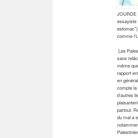
JOURDE Pie
essayiste (
estomac”) 
comme l’Un
Les Palest
sans relâc
même que la
rapport en
en général
compte la 
d’autres l
plaisanter
partout. R
du mal a e
notamment 
Palestinie