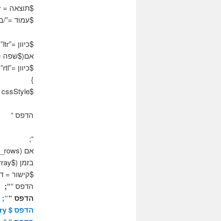
$תוצאה = mysql_query($שאילתא);
$עמוד =”/בי
$כיוון =”ltr”;
אם($שפה ==
$כיוון =”rtl”;
}
$cssStyle =”יישור טקסט:תצדיק;כיוון:”.$כיוון;
הדפס “
“;
אם (mysql_num_rows($תוצאה)) {
בזמן ($qry = mysql_fetch_array($תוצאה)) {
$קישור = דף $.”? =”.$qry['IdPeople
הדפס “
“;
הדפס “
“;
הדפס $ qry['שם משפחה'];