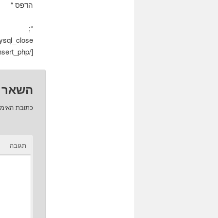
הדפס “
“;
mysql_close($להתחב
[/insert_php]
השאר 
כתובת האימי
תגובה