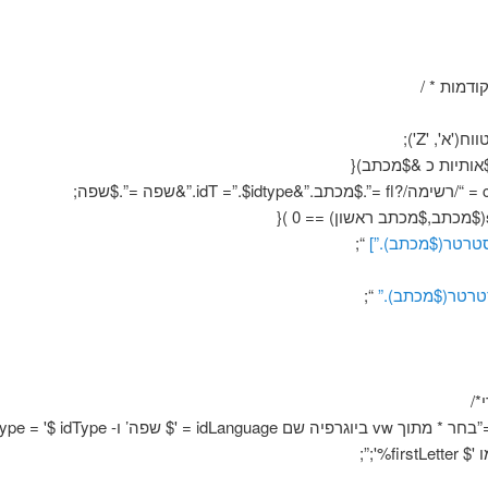
קודמות * /
('א', 'Z');
אותיות כ &$מכתב){
סטרטר($מכתב).”]
“;
טרטר($מכתב).”
“;
*/
fir%';”;