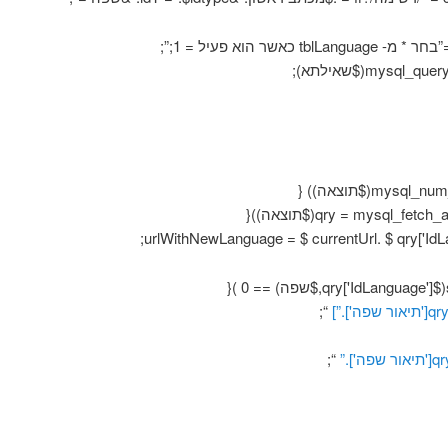
tblL כאשר הוא פעיל = 1;”;
“;
“;