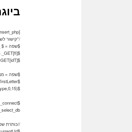
ביוגר
[insert_php]
/*קישור לשפ
$שפה = $ _GET[שפה]
$firstLetter = $ _GET[fl];
$idType = $ _ GET[idT];
$שפה = מצע($
$firstLetter = מצע($מכתב ראשון,0,1);
$idType = substr($idtype,0,15);
$connect = mysql_connect(“מארח מקומי”, “אליאנימה”, “72*pI $ 52”);
mysql_select_db(“אליאני
//כותרת שפ
$currentUrl = “/רשימה/?fl =”.$מכתב ראשון.”&idT =”.$idtype.”&שפה =”;