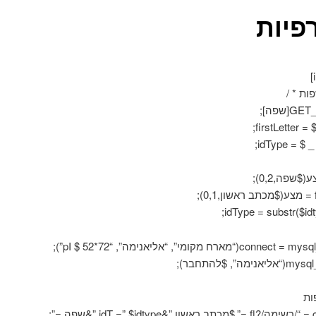
פיות
ות * /
;
שפה,0,2);
מה”, $להתחבר);
ות