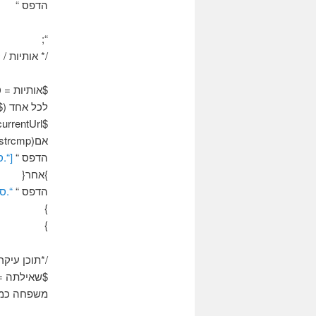
הדפס “
“;
/* אותיות / 
$אותיות = טווח
לכל אחד ($
$currentUrl = “/רשימה/?fl =”.$מכתב.”&idT =”.$idtype.”&שפה =”.$שפה;
אם(strcmp($מכתב,$מכתב ראשון) == 0 ){
הדפס “
[“.
}אחר{
הדפס “
“.ס
}
}
/*תוכן עיקרי
משפחה כמו '$ stLetter