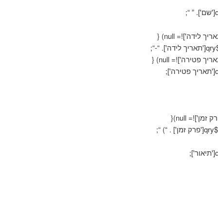
;
 “;