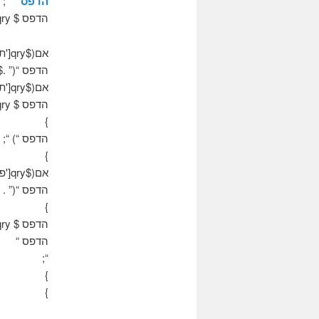
הדפס “
“;
הדפס $ qry['שם']. ” “;
אם($qry['תאריך לידה']!= null) {
הדפס “(” .$qry['תאריך לידה']. “-“
אם($qry['תאריך פטירה']!= null) {
הדפס $ qry['תאריך פטירה'];
}
הדפס “) “;
}
אם($qry['פרק זמן']!= null){
הדפס “(” . $qry['פרק זמן'] . “)
}
הדפס $ qry['תיאור'];
הדפס “
“;
}
}