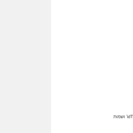
$שאילתה =”בחר * מתוך vw ביוגרפיה שם idLanguage = '$ שפה’ ו- idType = '$ idType’ ושמות