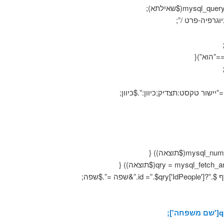
וגרפיה-פרט /”;
”הוא”){
id'].”&שפה =”.$שפה;