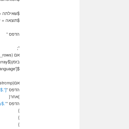
$שאילתה =”בחר * מ- anguage
$תוצאה = mysql_query($שאילתא);
הדפס “
“;
אם (mysql_num_rows($תוצאה)) {
בזמן($qry = mysql_fetch_array($תוצאה)){
$urlWithNewLanguage = $ currentUrl. $ qry['IdLanguage'];
אם(strcmp($qry['IdLanguage'],$שפה) == 0 ){
הדפס “
[“.$qry['תיאור שפה'].”]
}אחר{
הדפס “
“.$qry['תיאור שפה'].”
}
}
}