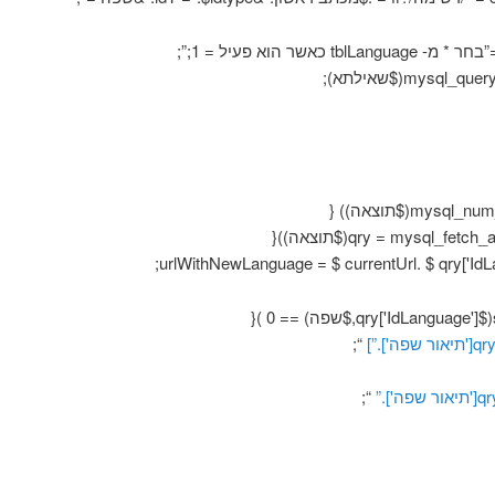
tblL כאשר הוא פעיל = 1;”;
“;
“;