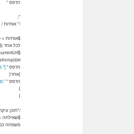
הדפס “
“;
/* אותיות / 
$אותיות = טווח
לכל אחד ($
$currentUrl = “/רשימה/?fl =”.$מכתב.”&idT =”.$idtype.”&שפה =”.$שפה;
אם(strcmp($מכתב,$מכתב ראשון) == 0 ){
הדפס “
[“.
}אחר{
הדפס “
“.ס
}
}
/*תוכן עיקרי
משפחה כמו '$ stLetter