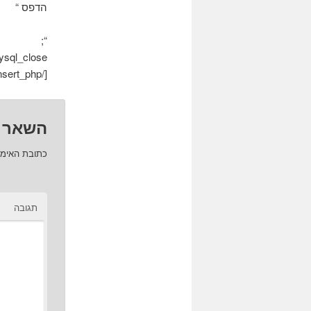
הדפס “
“;
mysql_close($להתחב
[/insert_php]
השאר 
כתובת האימי
תגובה