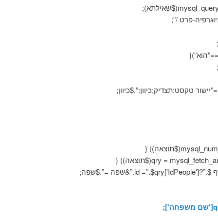
וגרפיה-פרט /”;
”הוא”){
id'].”&שפה =”.$שפה;