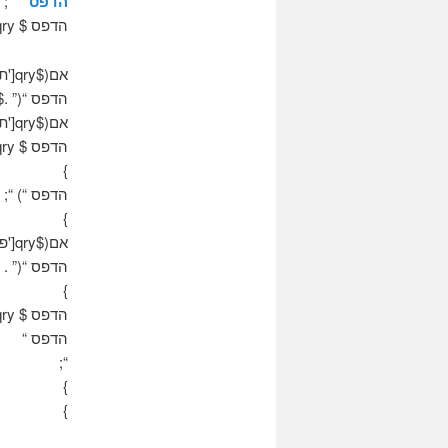
הדפס “
“;
הדפס $ qry['שם']. ” “;
אם($qry['תאריך לידה']!= null) {
הדפס “(” .$qry['תאריך לידה']. “-“
אם($qry['תאריך פטירה']!= null) {
הדפס $ qry['תאריך פטירה'];
}
הדפס “) “;
}
אם($qry['פרק זמן']!= null){
הדפס “(” . $qry['פרק זמן'] . “)
}
הדפס $ qry['תיאור'];
הדפס “
“;
}
}