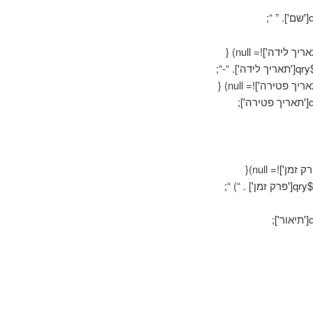
;
 “;