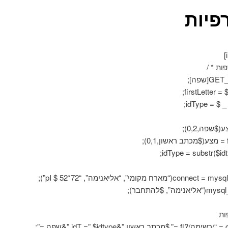
פיות
ות * /
;
שפה,0,2);
מה”, $להתחבר);
ות