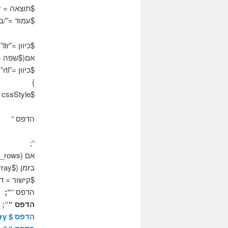
$תוצאה = mysql_query($שאילתא);
$עמוד =”/בי
$כיוון =”ltr”;
אם($שפה ==
$כיוון =”rtl”;
}
$cssStyle =”יישור טקסט:תצדיק;כיוון:”.$כיוון;
הדפס “
“;
אם (mysql_num_rows($תוצאה)) {
בזמן ($qry = mysql_fetch_array($תוצאה)) {
$קישור = דף $.”? =”.$qry['IdPeople
הדפס “
“;
הדפס “
“;
הדפס $ qry['שם משפחה'];