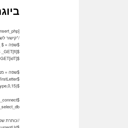
ביוגר
[insert_php]
/*קישור לשפ
$שפה = $ _GET[שפה]
$firstLetter = $ _GET[fl];
$idType = $ _ GET[idT];
$שפה = מצע($
$firstLetter = מצע($מכתב ראשון,0,1);
$idType = substr($idtype,0,15);
$connect = mysql_connect(“מארח מקומי”, “אליאנימה”, “72*pI $ 52”);
mysql_select_db(“אליאני
//כותרת שפ
$currentUrl = “/רשימה/?fl =”.$מכתב ראשון.”&idT =”.$idtype.”&שפה =”;