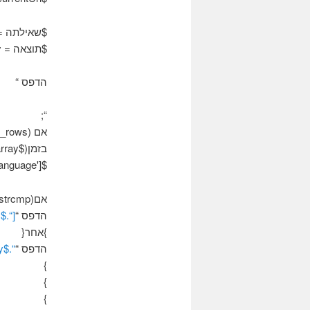
$שאילתה =”בחר * מ- anguage
$תוצאה = mysql_query($שאילתא);
הדפס “
“;
אם (mysql_num_rows($תוצאה)) {
בזמן($qry = mysql_fetch_array($תוצאה)){
$urlWithNewLanguage = $ currentUrl. $ qry['IdLanguage'];
אם(strcmp($qry['IdLanguage'],$שפה) == 0 ){
הדפס “
[“.$qry['תיאור שפה'].”]
}אחר{
הדפס “
“.$qry['תיאור שפה'].”
}
}
}