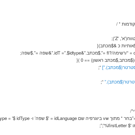
קודמות * /
('א', 'Z');
אותיות כ &$מכתב){
סטרטר($מכתב).”]
“;
טרטר($מכתב).”
“;
*/
fir%';”;