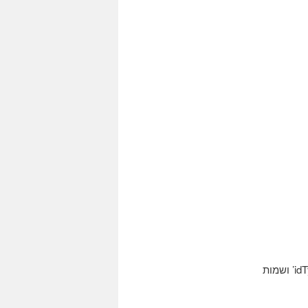
$שאילתה =”בחר * מתוך vw ביוגרפיה שם idLanguage = '$ שפה’ ו- idType = '$ idType’ ושמות