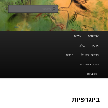
עבור
גלריה קוד פתוח
לתוכן
לחפש
הראשי
ארכיון מרוקאי יהודי
תפריט
על אודות
גלריה
ראשי
ארכיון
בלוג
פרסום וירטואלי
חברות
תיצור איתנו קשר
התחברות
ביוגרפיות