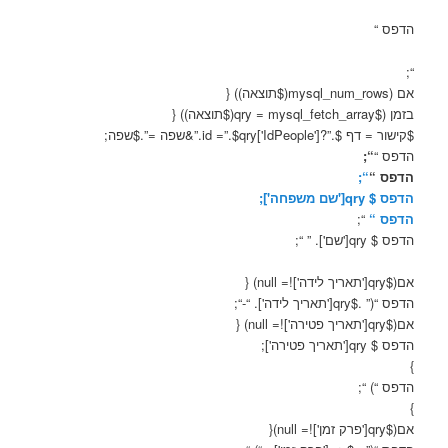
הדפס “
“;
אם (mysql_num_rows($תוצאה)) {
בזמן ($qry = mysql_fetch_array($תוצאה)) {
$קישור = דף $.”?id =”.$qry['IdPeople'].”&שפה =”.$שפה;
הדפס “
“;
הדפס “
“;
הדפס $ qry['שם משפחה'];
הדפס “
“;
הדפס $ qry['שם']. ” “;
אם($qry['תאריך לידה']!= null) {
הדפס “(” .$qry['תאריך לידה']. “-“;
אם($qry['תאריך פטירה']!= null) {
הדפס $ qry['תאריך פטירה'];
}
הדפס “) “;
}
אם($qry['פרק זמן']!= null){