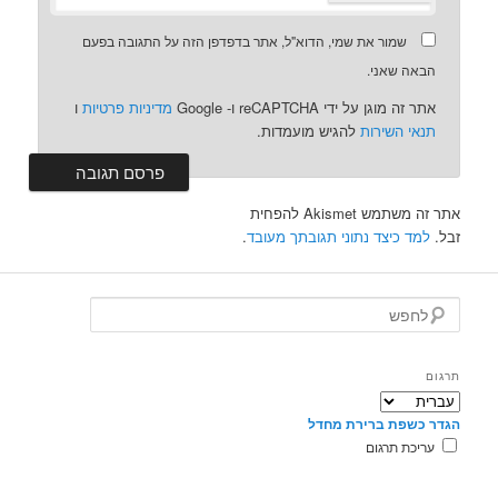
שמור את שמי, הדוא"ל, אתר בדפדפן הזה על התגובה בפעם
הבאה שאני.
אתר זה מוגן על ידי reCAPTCHA ו- Google
מדיניות פרטיות
ו
תנאי השירות
להגיש מועמדות.
אתר זה משתמש Akismet להפחית
זבל.
למד כיצד נתוני תגובתך מעובד
.
ל
ח
פ
ש
תרגום
הגדר כשפת ברירת מחדל
עריכת תרגום