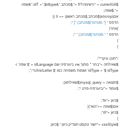
$currentUrl = “/רשימה/?fl =”.$מכתב.”&idT =”.$idtype.”&שפה
=”.$שפה;
אם(strcmp($מכתב,$מכתב ראשון) == 0 ){
הדפס “
[“.סטרטר($מכתב).”]
“;
}אחר{
הדפס “
“.סטרטר($מכתב).”
“;
}
}
/*תוכן עיקרי*/
$שאילתה =”בחר * מתוך vw ביוגרפיה שם idLanguage = '$ שפה’ ו-
idType = '$ idType’ ושמות משפחה כמו '$ firstLetter%';”;
$תוצאה = mysql_query($שאילתא);
$עמוד =”/ביוגרפיה-פרט /”;
$כיוון =”ltr”;
אם($שפה ==”הוא”){
$כיוון =”rtl”;
}
$cssStyle =”יישור טקסט:תצדיק;כיוון:”.$כיוון;