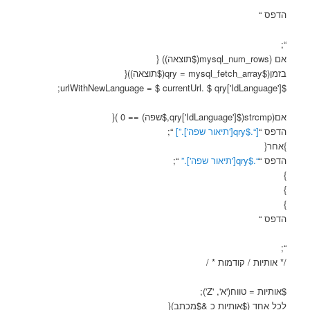
הדפס “
“;
אם (mysql_num_rows($תוצאה)) {
בזמן($qry = mysql_fetch_array($תוצאה)){
$urlWithNewLanguage = $ currentUrl. $ qry['IdLanguage'];
אם(strcmp($qry['IdLanguage'],$שפה) == 0 ){
הדפס “
[“.$qry['תיאור שפה'].”]
“;
}אחר{
הדפס “
“.$qry['תיאור שפה'].”
“;
}
}
}
הדפס “
“;
/* אותיות / קודמות * /
$אותיות = טווח('א', 'Z');
לכל אחד ($אותיות כ &$מכתב){