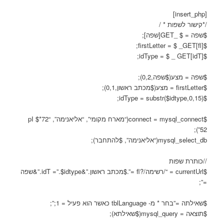
[insert_php]
/*קישור לשפות * /
$שפה = $ _GET[שפה];
$firstLetter = $ _GET[fl];
$idType = $ _ GET[idT];
$שפה = מצע($שפה,0,2);
$firstLetter = מצע($מכתב ראשון,0,1);
$idType = substr($idtype,0,15);
$connect = mysql_connect(“מארח מקומי”, “אליאנימה”, “72*pI $
52”);
mysql_select_db(“אליאנימה”, $להתחבר);
//כותרת שפות
$currentUrl = “/רשימה/?fl =”.$מכתב ראשון.”&idT =”.$idtype.”&שפה
=”;
$שאילתה =”בחר * מ- tblLanguage כאשר הוא פעיל = 1;”;
$תוצאה = mysql_query($שאילתא);