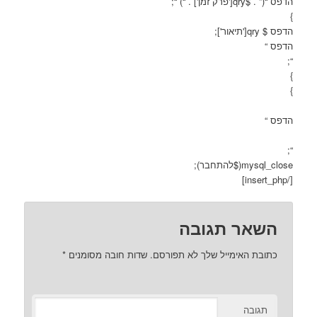
הדפס “(” . $qry['פרק זמן'] . “) “;
}
הדפס $ qry['תיאור'];
הדפס “
“;
}
}
הדפס “
“;
mysql_close($להתחבר);
[/insert_php]
השאר תגובה
כתובת האימייל שלך לא תפורסם.
שדות חובה מסומנים
*
תגובה