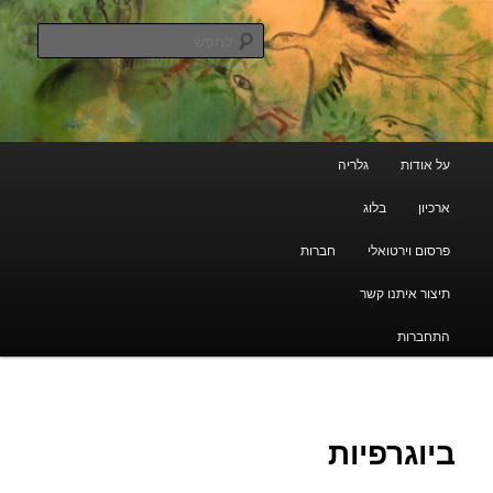
עבור
גלריה קוד פתוח
לתוכן
לחפש
הראשי
ארכיון מרוקאי יהודי
תפריט
על אודות
גלריה
ראשי
ארכיון
בלוג
פרסום וירטואלי
חברות
תיצור איתנו קשר
התחברות
ביוגרפיות