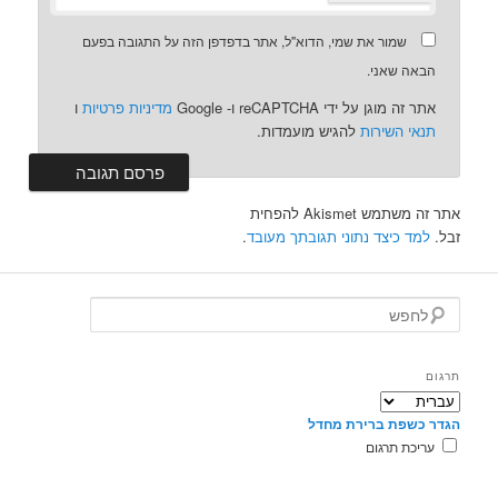
שמור את שמי, הדוא"ל, אתר בדפדפן הזה על התגובה בפעם
הבאה שאני.
אתר זה מוגן על ידי reCAPTCHA ו- Google
מדיניות פרטיות
ו
תנאי השירות
להגיש מועמדות.
אתר זה משתמש Akismet להפחית
זבל.
למד כיצד נתוני תגובתך מעובד
.
ל
ח
פ
ש
תרגום
הגדר כשפת ברירת מחדל
עריכת תרגום