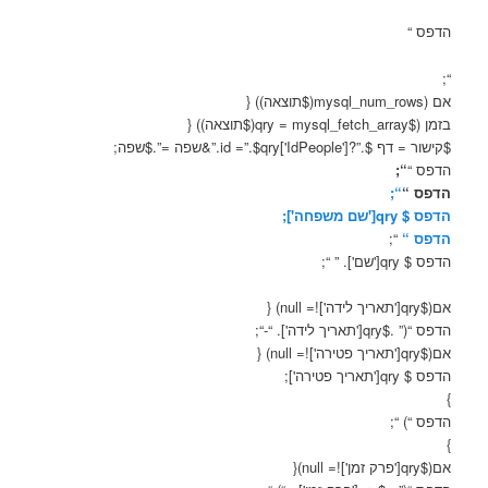
הדפס “
“;
אם (mysql_num_rows($תוצאה)) {
בזמן ($qry = mysql_fetch_array($תוצאה)) {
$קישור = דף $.”?id =”.$qry['IdPeople'].”&שפה =”.$שפה;
הדפס “
“;
הדפס “
“;
הדפס $ qry['שם משפחה'];
הדפס “
“;
הדפס $ qry['שם']. ” “;
אם($qry['תאריך לידה']!= null) {
הדפס “(” .$qry['תאריך לידה']. “-“;
אם($qry['תאריך פטירה']!= null) {
הדפס $ qry['תאריך פטירה'];
}
הדפס “) “;
}
אם($qry['פרק זמן']!= null){