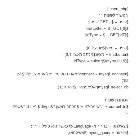
[insert_php]
/*קישור לשפות * /
$שפה = $ _GET[שפה];
$firstLetter = $ _GET[fl];
$idType = $ _ GET[idT];
$שפה = מצע($שפה,0,2);
$firstLetter = מצע($מכתב ראשון,0,1);
$idType = substr($idtype,0,15);
$connect = mysql_connect(“מארח מקומי”, “אליאנימה”, “72*pI $
52”);
mysql_select_db(“אליאנימה”, $להתחבר);
//כותרת שפות
$currentUrl = “/רשימה/?fl =”.$מכתב ראשון.”&idT =”.$idtype.”&שפה
=”;
$שאילתה =”בחר * מ- tblLanguage כאשר הוא פעיל = 1;”;
$תוצאה = mysql_query($שאילתא);