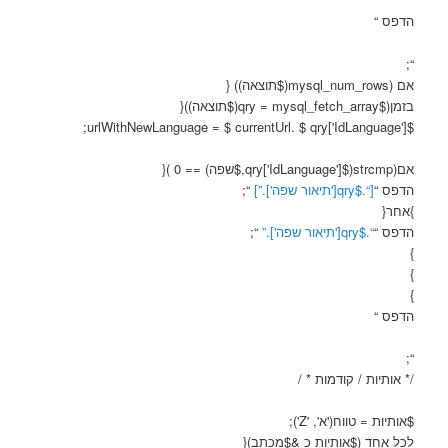
הדפס “
“;
אם (mysql_num_rows($תוצאה)) {
בזמן($qry = mysql_fetch_array($תוצאה)){
$urlWithNewLanguage = $ currentUrl. $ qry['IdLanguage'];
אם(strcmp($qry['IdLanguage'],$שפה) == 0 ){
הדפס “
[“.$qry['תיאור שפה'].”]
“;
}אחר{
הדפס “
“.$qry['תיאור שפה'].”
“;
}
}
}
הדפס “
“;
/* אותיות / קודמות * /
$אותיות = טווח('א', 'Z');
לכל אחד ($אותיות כ &$מכתב){