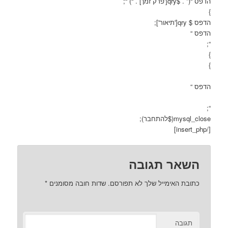
הדפס “(” . $qry['פרק זמן'] . “) “;
}
הדפס $ qry['תיאור'];
הדפס “
“;
}
}
הדפס “
“;
mysql_close($להתחבר);
[/insert_php]
השאר תגובה
כתובת האימייל שלך לא תפורסם.
שדות חובה מסומנים
*
תגובה