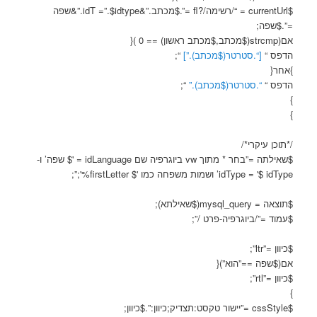
$currentUrl = “/רשימה/?fl =”.$מכתב.”&idT =”.$idtype.”&שפה
=”.$שפה;
אם(strcmp($מכתב,$מכתב ראשון) == 0 ){
הדפס “
[“.סטרטר($מכתב).”]
“;
}אחר{
הדפס “
“.סטרטר($מכתב).”
“;
}
}
/*תוכן עיקרי*/
$שאילתה =”בחר * מתוך vw ביוגרפיה שם idLanguage = '$ שפה’ ו-
idType = '$ idType’ ושמות משפחה כמו '$ firstLetter%';”;
$תוצאה = mysql_query($שאילתא);
$עמוד =”/ביוגרפיה-פרט /”;
$כיוון =”ltr”;
אם($שפה ==”הוא”){
$כיוון =”rtl”;
}
$cssStyle =”יישור טקסט:תצדיק;כיוון:”.$כיוון;